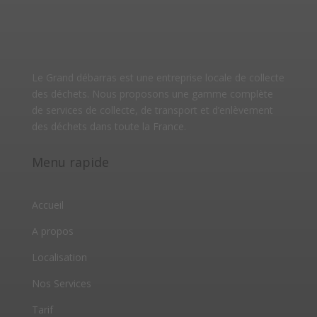
Le Grand débarras est une entreprise locale de collecte
des déchets. Nous proposons une gamme complète
de services de collecte, de transport et d’enlèvement
des déchets dans toute la France.
Menu rapide
Accueil
A propos
Localisation
Nos Services
Tarif