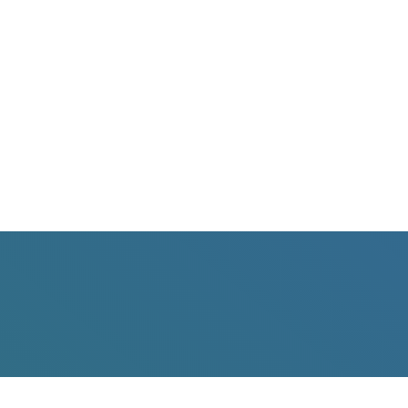
Ramassage à domicile
Les services complets d’enlèvement des déchets avec
gants blancs comprennent le ramassage à partir de
n’importe quel endroit à l’intérieur de votre maison ou
de votre propriété.