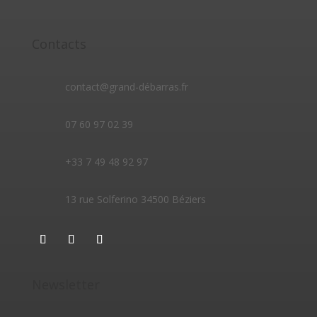
Contacts
contact@grand-débarras.fr
07 60 97 02 39
+33 7 49 48 92 97
13 rue Solferino 34500 Béziers
Newsletter