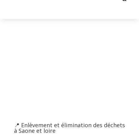
Débarras Saone et
loire
——————-
📍 Enlèvement et élimination des déchets
à Saone et loire