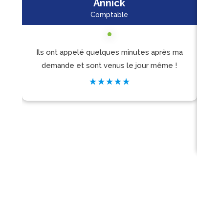
Annick
Comptable
Ils ont appelé quelques minutes après ma
I
demande et sont venus le jour même !
pr
☆
☆
☆
☆
☆
et 