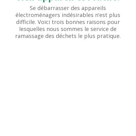
Se débarrasser des appareils
électroménagers indésirables n’est plus
difficile. Voici trois bonnes raisons pour
lesquelles nous sommes le service de
ramassage des déchets le plus pratique.
Facile à réserver
La façon moderne de réserver l’enlèvement des
déchets avec des prix initiaux en ligne.
Complètement transparent