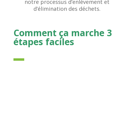
notre processus d’enlèvement et
d’élimination des déchets.
Comment ça marche
3
étapes faciles
1. Obtenez votre prix
Dites-nous simplement quels objets
indésirables vous souhaitez faire enlever et
obtenez un prix initial garanti lorsque vous
appelez ou réservez en ligne.