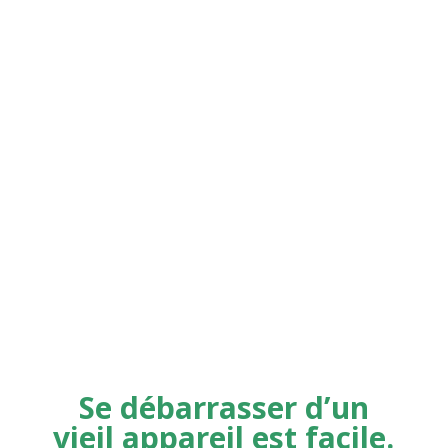
Vous souhaitez planifier la collecte de vieux
appareils électroménagers de grande taille
comme des réfrigérateurs , des fours ou des lave-
vaisselle ? La plupart des appareils
électroménagers sont lourds et contiennent des
produits chimiques nocifs dont
l’élimination est
dangereuse s’ils ne sont pas manipulés
correctement. Les services
de collecte des
déchets
de LoadUp proposent la collecte des
appareils encombrants pour faciliter l’élimination
écologique !
Se débarrasser d’un
vieil appareil est facile.