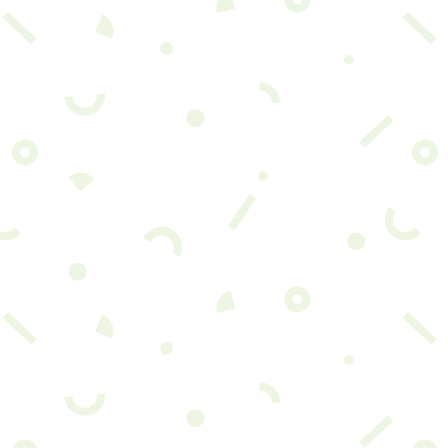
Élimination et recyclage
professionnels des
appareils électroménagers.
Obtenez votre prix garanti en ligne pour que nos
chargeurs locaux retirent
les petits et grands
appareils électroménagers
, qui doivent être
débranchés avant d’être envoyés vers des
solutions d’élimination respectueuses de
l’environnement comme le recyclage approprié, le
don et l’élimination responsable des appareils
encombrants.