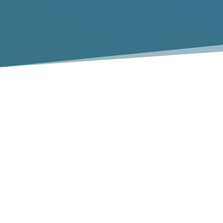
Collecte de déchets à
Drome
Vous recherchez un service de débarras de déchets
rapide et abordable ? Nous vous aidons à vous