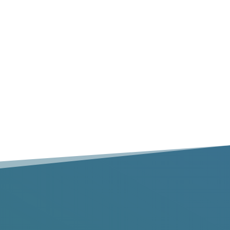
Ramassage à domicile
Les services complets d’enlèvement des déchets
avec gants blancs comprennent le ramassage à
partir de n’importe quel endroit à l’intérieur de
votre maison ou de votre propriété.