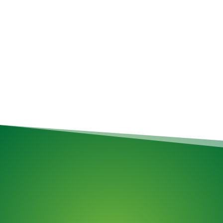
Grâce à des prix honnêtes et à l’avance, nous avons
simplifié la réservation d’un ramassage. De l’élimination
d’un seul article au nettoyage complet du garage,
nous
simplifions l’enlèvement !
Services de déménagement