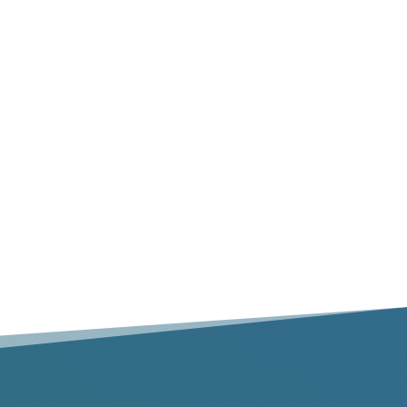
simplement les articles à l’extérieur et nous
les transporterons pour vous.
Ramassage à domicile
Les services complets d’enlèvement des déchets
avec gants blancs comprennent le ramassage à
partir de n’importe quel endroit à l’intérieur de
votre maison ou de votre propriété.