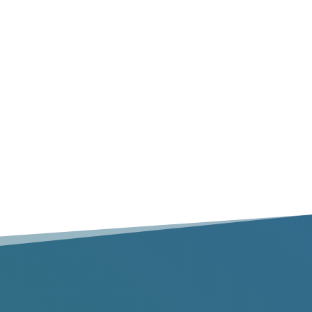
les transporterons pour vous.
Ramassage à domicile
Les services complets d’enlèvement des déchets
avec gants blancs comprennent le ramassage à
partir de n’importe quel endroit à l’intérieur de
votre maison ou de votre propriété.