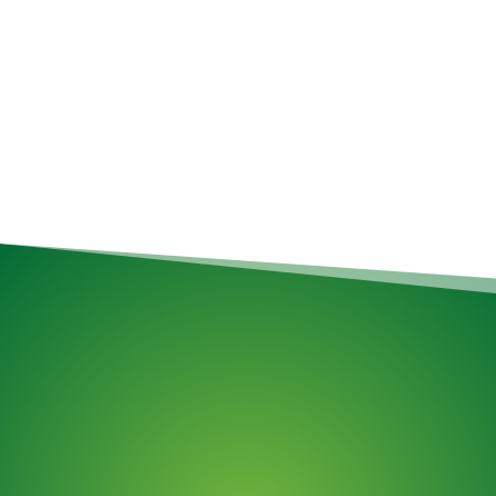
réservation d’un ramassage. De l’élimination d’un seul
article au nettoyage complet du garage,
nous
simplifions l’enlèvement !
Services de déménagement