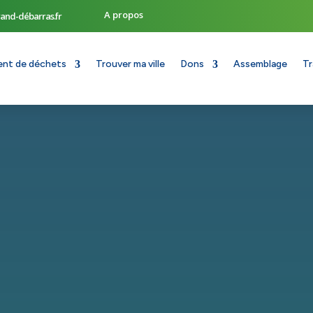
A propos
and-débarras.fr
ent de déchets
Trouver ma ville
Dons
Assemblage
Tr