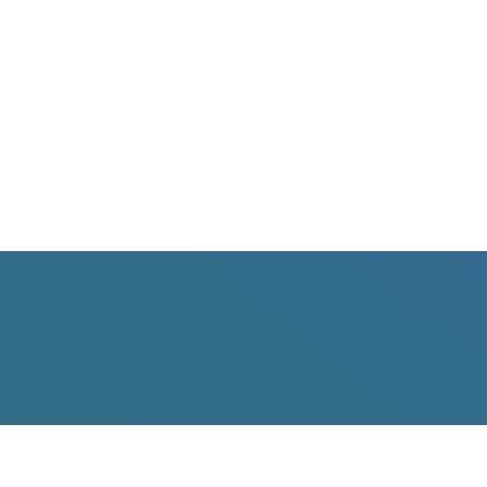
Ramassage à domicile
Les services complets d’enlèvement des déchets avec
gants blancs comprennent le ramassage à partir de
n’importe quel endroit à l’intérieur de votre maison ou
de votre propriété.