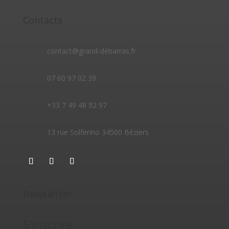
Contacts
contact@grand-débarras.fr
07 60 97 02 39
+33 7 49 48 92 97
13 rue Solferino 34500 Béziers
Newsletter
S'inscrire