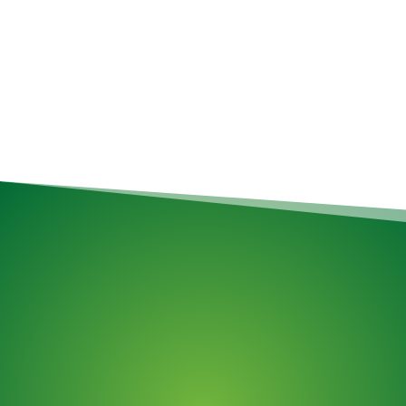
article au nettoyage complet du garage,
nous
simplifions l’enlèvement !
Services de déménagement