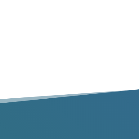
Ramassage à domicile
Les services complets d’enlèvement des déchets
avec gants blancs comprennent le ramassage à
partir de n’importe quel endroit à l’intérieur de
votre maison ou de votre propriété.