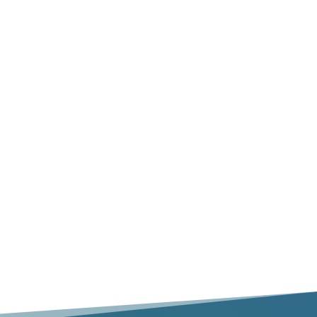
Ramassage en bordure de rue
Évitez les rendez-vous grâce au ramassage
pratique en bordure de rue. Placez
simplement les articles à l’extérieur et nous
les transporterons pour vous.
Ramassage à domicile
Les services complets d’enlèvement des déchets
avec gants blancs comprennent le ramassage à
partir de n’importe quel endroit à l’intérieur de
votre maison ou de votre propriété.